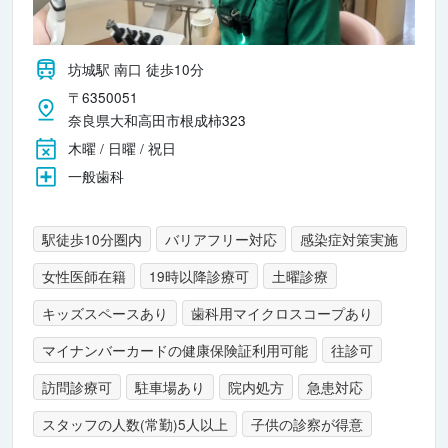
坊城駅 南口 徒歩10分
〒6350051
奈良県大和高田市根成柿323
木曜 / 日曜 / 祝日
一般歯科
駅徒歩10分圏内
バリアフリー対応
感染症対策実施
女性医師在籍
19時以降診療可
土曜診療
キッズスペースあり
歯科用マイクロスコープあり
マイナンバーカードの健康保険証利用可能
往診可
訪問診療可
駐車場あり
院内処方
急患対応
スタッフの人数(常勤)5人以上
子供の診察が得意