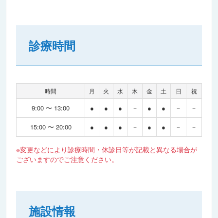
診療時間
時間
月
火
水
木
金
土
日
祝
9:00 〜 13:00
●
●
●
－
●
●
－
－
15:00 〜 20:00
●
●
●
－
●
●
－
－
※変更などにより診療時間・休診日等が記載と異なる場合が
ございますのでご注意ください。
施設情報