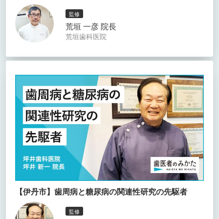
監修
荒垣 一彦 院長
荒垣歯科医院
【伊丹市】歯周病と糖尿病の関連性研究の先駆者
監修