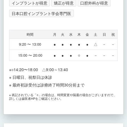
インプラントが得意
矯正が得意
口腔外科が得意
日本口腔インプラント学会専門医
時間
月
火
水
木
金
土
日
祝
9:20 〜 13:00
●
●
●
●
●
△
－
－
15:00 〜 20:00
●
●
●
○
●
－
－
－
※○14:20〜18:00 △9:00～13:40
※ 日曜日、祝祭日は休診
※ 最終初診受付は診療終了時間30分前まで
※ 表記されている「○」の場合は、時間変更や隔週の場合がございますので、
詳しくは歯医者HPをご確認ください。