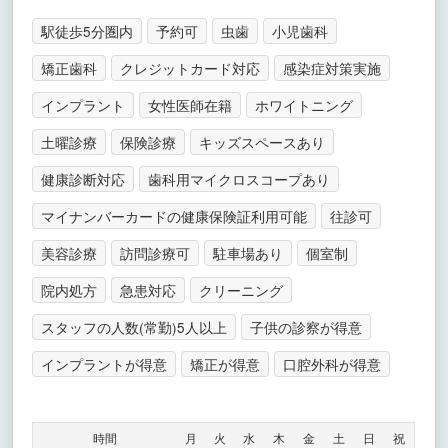
駅徒歩5分圏内
予約可
虫歯
小児歯科
矯正歯科
クレジットカード対応
感染症対策実施
インプラント
女性医師在籍
ホワイトニング
土曜診療
保険診療
キッズスペースあり
健康診断対応
歯科用マイクロスコープあり
マイナンバーカードの健康保険証利用可能
往診可
美容診療
訪問診療可
駐車場あり
個室制
院内処方
急患対応
クリーニング
スタッフの人数(常勤)5人以上
子供の診察が得意
インプラントが得意
矯正が得意
口腔外科が得意
時間
月
火
水
木
金
土
日
祝