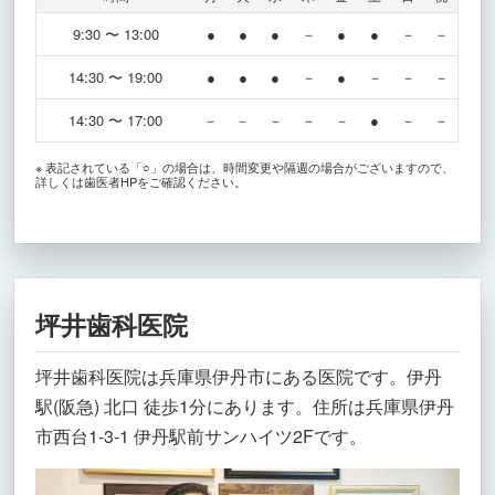
9:30 〜 13:00
●
●
●
－
●
●
－
－
14:30 〜 19:00
●
●
●
－
●
－
－
－
14:30 〜 17:00
－
－
－
－
－
●
－
－
※ 表記されている「○」の場合は、時間変更や隔週の場合がございますので、
詳しくは歯医者HPをご確認ください。
坪井歯科医院
坪井歯科医院は兵庫県伊丹市にある医院です。伊丹
駅(阪急) 北口 徒歩1分にあります。住所は兵庫県伊丹
市西台1-3-1 伊丹駅前サンハイツ2Fです。