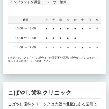
インプラントが得意
レーザー治療
時間
月
火
水
木
金
土
日
祝
10:00 〜 13:00
●
●
●
●
●
●
－
－
14:00 〜 19:00
●
●
●
●
●
－
－
－
14:00 〜 17:00
－
－
－
－
－
●
－
－
※ 表記されている「○」の場合は、時間変更や隔週の場合がございますので、
詳しくは歯医者HPをご確認ください。
こばやし歯科クリニック
こばやし歯科クリニックは大阪市北区にある医院で