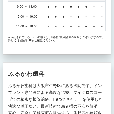
9:00 ～ 13:00
●
●
●
●
●
●
－
－
15:00 ～ 19:00
●
●
●
－
●
－
－
－
14:00 ～ 18:00
－
－
－
－
－
●
－
－
※ 表記されている「○」の場合は、時間変更や隔週の場合がございますので、
詳しくは歯医者HPをご確認ください。
ふるかわ歯科
ふるかわ歯科は大阪市生野区にある医院です。イン
プラント専門医による高度な治療、マイクロスコー
プでの精密な根管治療、iTeroスキャナーを使用した
快適な矯正など、最新技術で患者様の不安を解消。
安心・安全な歯科医療を提供する、生野区の信頼さ