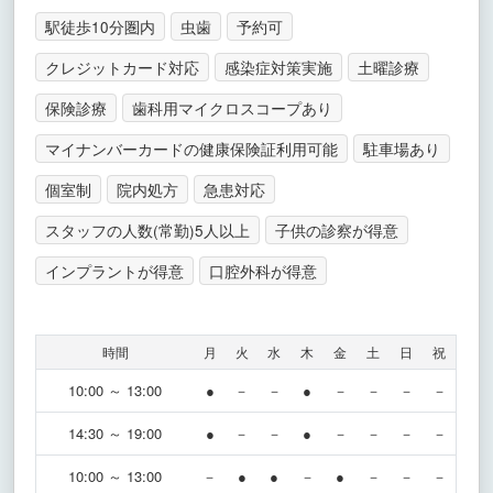
駅徒歩10分圏内
虫歯
予約可
クレジットカード対応
感染症対策実施
土曜診療
保険診療
歯科用マイクロスコープあり
マイナンバーカードの健康保険証利用可能
駐車場あり
個室制
院内処方
急患対応
スタッフの人数(常勤)5人以上
子供の診察が得意
インプラントが得意
口腔外科が得意
時間
月
火
水
木
金
土
日
祝
10:00 ～ 13:00
●
－
－
●
－
－
－
－
14:30 ～ 19:00
●
－
－
●
－
－
－
－
10:00 ～ 13:00
－
●
●
－
●
－
－
－