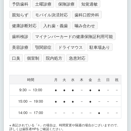
予防歯科
土曜診療
保険診療
知覚過敏
親知らず
モバイル決済対応
歯科口腔外科
健康診断対応
入れ歯・義歯
噛み合わせ
歯科検診
マイナンバーカードの健康保険証利用可能
美容診療
顎関節症
ドライマウス
駐車場あり
口臭
個室制
院内処方
急患対応
時間
月
火
水
木
金
土
日
祝
9:30 ～ 13:00
●
●
●
－
●
●
－
－
15:00 ～ 19:00
●
●
●
－
●
－
－
－
14:00 ～ 17:00
－
－
－
－
－
●
－
－
※ 表記されている「○」の場合は、時間変更や隔週の場合がございますので、
詳しくは歯医者HPをご確認ください。