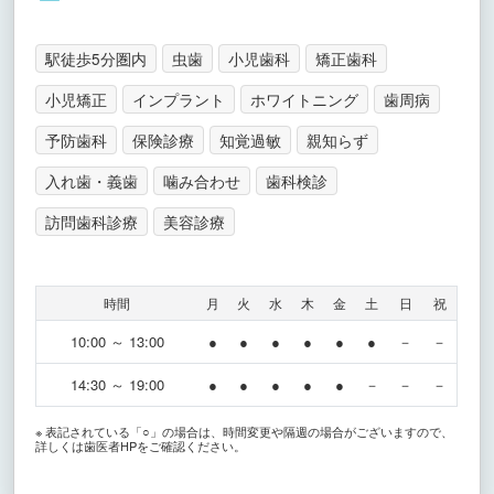
駅徒歩5分圏内
虫歯
小児歯科
矯正歯科
小児矯正
インプラント
ホワイトニング
歯周病
予防歯科
保険診療
知覚過敏
親知らず
入れ歯・義歯
噛み合わせ
歯科検診
訪問歯科診療
美容診療
時間
月
火
水
木
金
土
日
祝
10:00 ～ 13:00
●
●
●
●
●
●
－
－
14:30 ～ 19:00
●
●
●
●
●
－
－
－
※ 表記されている「○」の場合は、時間変更や隔週の場合がございますので、
詳しくは歯医者HPをご確認ください。