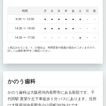
時間
月
火
水
木
金
土
日
祝
9:30 〜 13:00
●
●
●
●
●
●
－
－
14:30 〜 19:00
●
●
●
●
●
－
－
－
14:30 〜 17:00
－
－
－
－
－
●
－
－
※ 表記されている「○」の場合は、時間変更や隔週の場合がございますので、
詳しくは歯医者HPをご確認ください。
かのう歯科
かのう歯科は大阪府河内長野市にある医院です。千
代田駅 貴望ケ丘下車徒歩１分 バスにあります。住所
は大阪府河内長野市小山田町3079-21です。