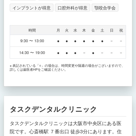
インプラントが得意
口腔外科が得意
顎咬合学会
時間
月
火
水
木
金
土
日
祝
9:30 〜 13:00
●
●
●
●
●
●
－
－
14:30 〜 19:00
●
●
●
－
●
－
－
－
※ 表記されている「○」の場合は、時間変更や隔週の場合がございますので、
詳しくは歯医者HPをご確認ください。
タスクデンタルクリニック
タスクデンタルクリニックは大阪市中央区にある医
院です。心斎橋駅 ７番出口 徒歩3分にあります。住