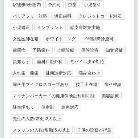
駅徒歩5分圏内
予約可
虫歯
小児歯科
バリアフリー対応
矯正歯科
クレジットカード対応
小児矯正
インプラント
感染症対策実施
女性医師在籍
ホワイトニング
19時以降診療可
歯周病
予防歯科
土曜診療
保険診療
知覚過敏
親知らず
歯科口腔外科
モバイル決済対応
入れ歯・義歯
健康診断対応
噛み合わせ
歯科用マイクロスコープあり
技工士在籍
歯科検診
マイナンバーカードの健康保険証利用可能
美容診療
駐車場あり
個室制
急患対応
先生の人数(常勤)2人以上
スタッフの人数(常勤)5人以上
子供の診察が得意