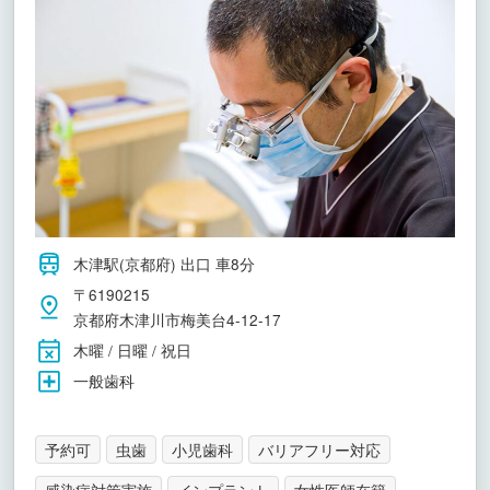
木津駅(京都府) 出口 車8分
〒6190215
京都府木津川市梅美台4-12-17
木曜 / 日曜 / 祝日
一般歯科
予約可
虫歯
小児歯科
バリアフリー対応
感染症対策実施
インプラント
女性医師在籍