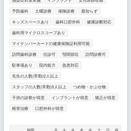
予防歯科
土曜診療
保険診療
親知らず
キッズスペースあり
歯科口腔外科
健康診断対応
歯科用マイクロスコープあり
マイナンバーカードの健康保険証利用可能
訪問歯科診療
往診可
顎関節症
訪問診療可
駐車場あり
院内処方
急患対応
先生の人数(常勤)2人以上
スタッフの人数(常勤)5人以上
つめ物・かぶせ物
子供の診察が得意
インプラントが得意
矯正が得意
根管治療
口腔外科が得意
時間
月
火
水
木
金
土
日
祝