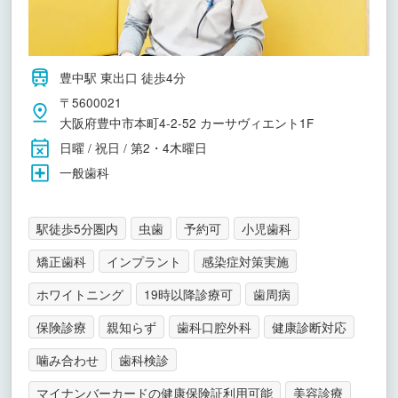
豊中駅 東出口 徒歩4分
〒5600021
大阪府豊中市本町4-2-52 カーサヴィエント1F
日曜 / 祝日 / 第2・4木曜日
一般歯科
駅徒歩5分圏内
虫歯
予約可
小児歯科
矯正歯科
インプラント
感染症対策実施
ホワイトニング
19時以降診療可
歯周病
保険診療
親知らず
歯科口腔外科
健康診断対応
噛み合わせ
歯科検診
マイナンバーカードの健康保険証利用可能
美容診療