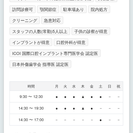
訪問診療可
顎関節症
駐車場あり
院内処方
クリーニング
急患対応
スタッフの人数(常勤)5人以上
子供の診察が得意
インプラントが得意
口腔外科が得意
ICOI 国際口腔インプラント専門医学会 認定医
日本外傷歯学会 指導医 認定医
時間
月
火
水
木
金
土
日
祝
9:30 〜 12:30
●
●
●
▲
●
●
－
－
14:30 〜 19:30
●
●
●
▲
●
－
－
－
14:30 〜 17:00
－
－
－
－
－
●
－
－