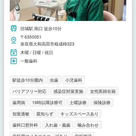
坊城駅 南口 徒歩10分
〒6350051
奈良県大和高田市根成柿323
木曜 / 日曜 / 祝日
一般歯科
駅徒歩10分圏内
虫歯
小児歯科
バリアフリー対応
感染症対策実施
女性医師在籍
歯周病
19時以降診療可
土曜診療
保険診療
知覚過敏
親知らず
キッズスペースあり
歯科口腔外科
入れ歯・義歯
噛み合わせ
歯科用マイクロスコープあり
歯科検診