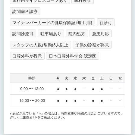
訪問歯科診療
マイナンバーカードの健康保険証利用可能
往診可
訪問診療可
駐車場あり
院内処方
急患対応
スタッフの人数(常勤)5人以上
子供の診察が得意
口腔外科が得意
日本口腔外科学会 認定医
時間
月
火
水
木
金
土
日
祝
9:00 〜 13:00
●
●
●
－
●
●
－
－
15:00 〜 20:00
●
●
●
－
●
●
－
－
※ 表記されている「○」の場合は、時間変更や隔週の場合がございますので、
詳しくは歯医者HPをご確認ください。