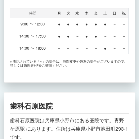
時間
月
火
水
木
金
土
日
祝
9:00 〜 12:30
●
●
●
●
●
●
－
－
14:00 〜 17:30
●
●
－
●
●
－
－
－
14:00 〜 18:00
－
－
－
－
－
●
－
－
※ 表記されている「○」の場合は、時間変更や隔週の場合がございますので、
詳しくは歯医者HPをご確認ください。
歯科石原医院
歯科石原医院は兵庫県小野市にある医院です。青野
ケ原駅 にあります。住所は兵庫県小野市池田町293-1
です。