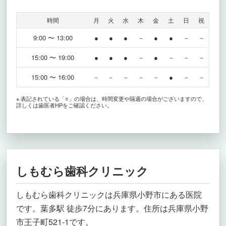
時間
月
火
水
木
金
土
日
祝
9:00 〜 13:00
●
●
●
－
●
●
－
－
15:00 〜 19:00
●
●
●
－
●
－
－
－
15:00 〜 16:00
－
－
－
－
－
●
－
－
※ 表記されている「○」の場合は、時間変更や隔週の場合がございますので、
詳しくは歯医者HPをご確認ください。
しもむら歯科クリニック
しもむら歯科クリニックは兵庫県小野市にある医院
です。葉多駅 徒歩7分にあります。住所は兵庫県小野
市王子町521-1です。