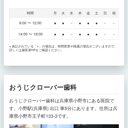
時間
月
火
水
木
金
土
日
祝
9:00 〜 12:00
●
●
－
●
●
●
－
－
14:00 〜 19:00
●
●
－
●
●
●
－
－
※ 表記されている「○」の場合は、時間変更や隔週の場合がございますので、
詳しくは歯医者HPをご確認ください。
おうじクローバー歯科
おうじクローバー歯科は兵庫県小野市にある医院で
す。小野駅(兵庫県) 出口 車5分にあります。住所は兵
庫県小野市王子町133-3です。