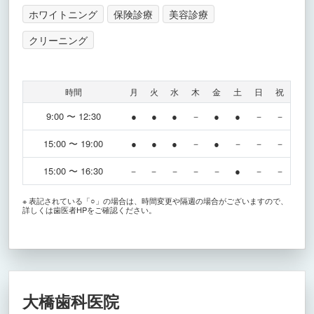
ホワイトニング
保険診療
美容診療
クリーニング
時間
月
火
水
木
金
土
日
祝
9:00 〜 12:30
●
●
●
－
●
●
－
－
15:00 〜 19:00
●
●
●
－
●
－
－
－
15:00 〜 16:30
－
－
－
－
－
●
－
－
※ 表記されている「○」の場合は、時間変更や隔週の場合がございますので、
詳しくは歯医者HPをご確認ください。
大橋歯科医院