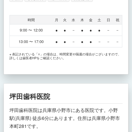
時間
月
火
水
木
金
土
日
祝
9:00 〜 12:00
●
●
－
●
●
●
－
－
13:00 〜 17:00
●
●
－
●
●
－
－
－
※ 表記されている「○」の場合は、時間変更や隔週の場合がございますので、
詳しくは歯医者HPをご確認ください。
坪田歯科医院
坪田歯科医院は兵庫県小野市にある医院です。小野
駅(兵庫県) 徒歩6分にあります。住所は兵庫県小野市
本町281です。