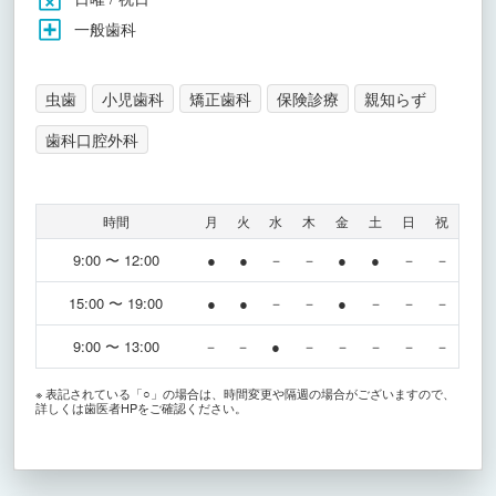
一般歯科
虫歯
小児歯科
矯正歯科
保険診療
親知らず
歯科口腔外科
時間
月
火
水
木
金
土
日
祝
9:00 〜 12:00
●
●
－
－
●
●
－
－
15:00 〜 19:00
●
●
－
－
●
－
－
－
9:00 〜 13:00
－
－
●
－
－
－
－
－
※ 表記されている「○」の場合は、時間変更や隔週の場合がございますので、
詳しくは歯医者HPをご確認ください。