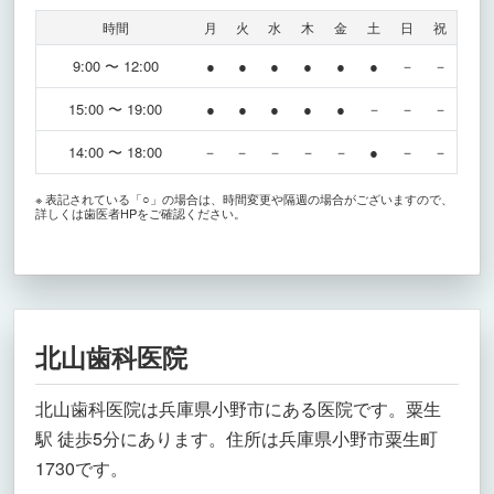
時間
月
火
水
木
金
土
日
祝
9:00 〜 12:00
●
●
●
●
●
●
－
－
15:00 〜 19:00
●
●
●
●
●
－
－
－
14:00 〜 18:00
－
－
－
－
－
●
－
－
※ 表記されている「○」の場合は、時間変更や隔週の場合がございますので、
詳しくは歯医者HPをご確認ください。
北山歯科医院
北山歯科医院は兵庫県小野市にある医院です。粟生
駅 徒歩5分にあります。住所は兵庫県小野市粟生町
1730です。