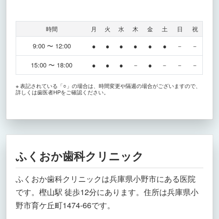
時間
月
火
水
木
金
土
日
祝
9:00 〜 12:00
●
●
●
●
●
●
－
－
15:00 〜 18:00
●
●
●
－
●
－
－
－
※ 表記されている「○」の場合は、時間変更や隔週の場合がございますので、
詳しくは歯医者HPをご確認ください。
ふくおか歯科クリニック
ふくおか歯科クリニックは兵庫県小野市にある医院
です。樫山駅 徒歩12分にあります。住所は兵庫県小
野市育ケ丘町1474-66です。