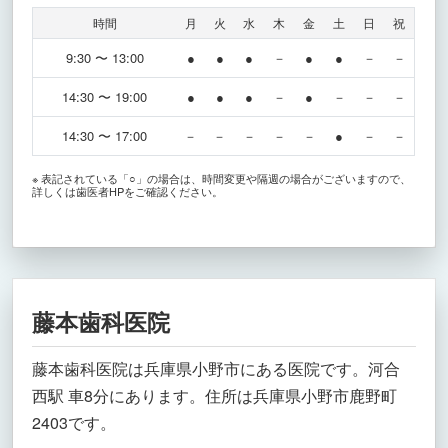
時間
月
火
水
木
金
土
日
祝
9:30 〜 13:00
●
●
●
－
●
●
－
－
14:30 〜 19:00
●
●
●
－
●
－
－
－
14:30 〜 17:00
－
－
－
－
－
●
－
－
※ 表記されている「○」の場合は、時間変更や隔週の場合がございますので、
詳しくは歯医者HPをご確認ください。
藤本歯科医院
藤本歯科医院は兵庫県小野市にある医院です。河合
西駅 車8分にあります。住所は兵庫県小野市鹿野町
2403です。