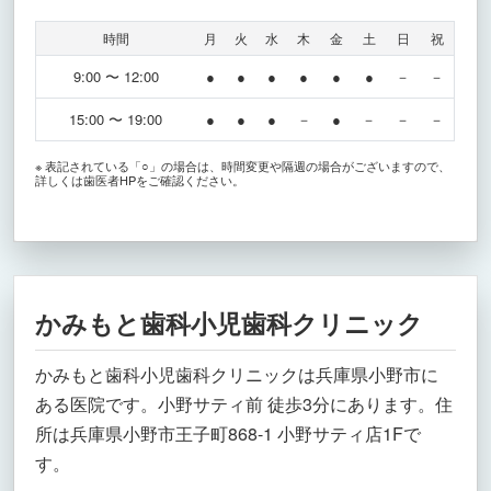
時間
月
火
水
木
金
土
日
祝
9:00 〜 12:00
●
●
●
●
●
●
－
－
15:00 〜 19:00
●
●
●
－
●
－
－
－
※ 表記されている「○」の場合は、時間変更や隔週の場合がございますので、
詳しくは歯医者HPをご確認ください。
かみもと歯科小児歯科クリニック
かみもと歯科小児歯科クリニックは兵庫県小野市に
ある医院です。小野サティ前 徒歩3分にあります。住
所は兵庫県小野市王子町868-1 小野サティ店1Fで
す。