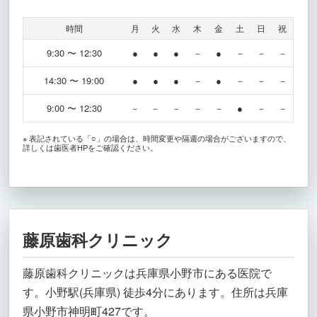
時間
月
火
水
木
金
土
日
祝
9:30 〜 12:30
●
●
●
－
●
－
－
－
14:30 〜 19:00
●
●
●
－
●
－
－
－
9:00 〜 12:30
－
－
－
－
－
●
－
－
※ 表記されている「○」の場合は、時間変更や隔週の場合がございますので、
詳しくは歯医者HPをご確認ください。
藤原歯科クリニック
藤原歯科クリニックは兵庫県小野市にある医院で
す。小野駅(兵庫県) 徒歩4分にあります。住所は兵庫
県小野市神明町427です。