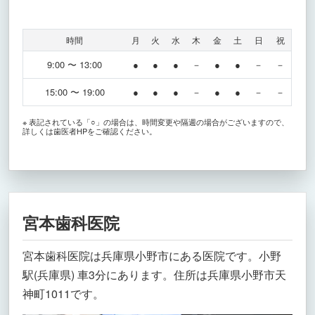
時間
月
火
水
木
金
土
日
祝
9:00 〜 13:00
●
●
●
－
●
●
－
－
15:00 〜 19:00
●
●
●
－
●
●
－
－
※ 表記されている「○」の場合は、時間変更や隔週の場合がございますので、
詳しくは歯医者HPをご確認ください。
宮本歯科医院
宮本歯科医院は兵庫県小野市にある医院です。小野
駅(兵庫県) 車3分にあります。住所は兵庫県小野市天
神町1011です。