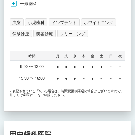
一般歯科
虫歯
小児歯科
インプラント
ホワイトニング
保険診療
美容診療
クリーニング
時間
月
火
水
木
金
土
日
祝
9:00 〜 12:00
●
●
●
●
●
●
－
－
13:30 〜 18:00
●
●
●
－
●
－
－
－
※ 表記されている「○」の場合は、時間変更や隔週の場合がございますので、
詳しくは歯医者HPをご確認ください。
田中歯科医院