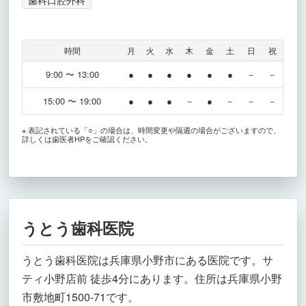
歯科口腔外科
時間
月
火
水
木
金
土
日
祝
9:00 〜 13:00
●
●
●
●
●
●
－
－
15:00 〜 19:00
●
●
●
－
●
－
－
－
※ 表記されている「○」の場合は、時間変更や隔週の場合がございますので、
詳しくは歯医者HPをご確認ください。
うとう歯科医院
うとう歯科医院は兵庫県小野市にある医院です。サ
ティ小野店前 徒歩4分にあります。住所は兵庫県小野
市敷地町1500-71です。