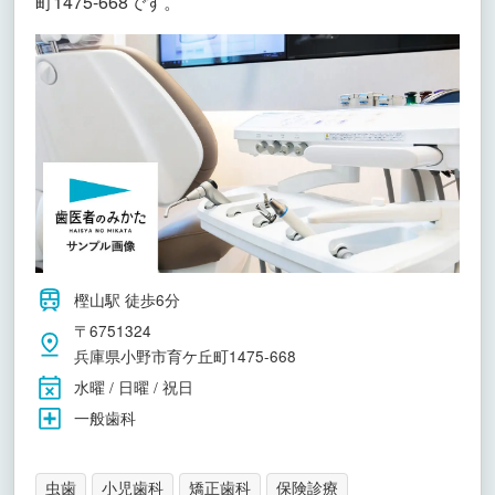
町1475-668です。
樫山駅 徒歩6分
〒6751324
兵庫県小野市育ケ丘町1475-668
水曜 / 日曜 / 祝日
一般歯科
虫歯
小児歯科
矯正歯科
保険診療