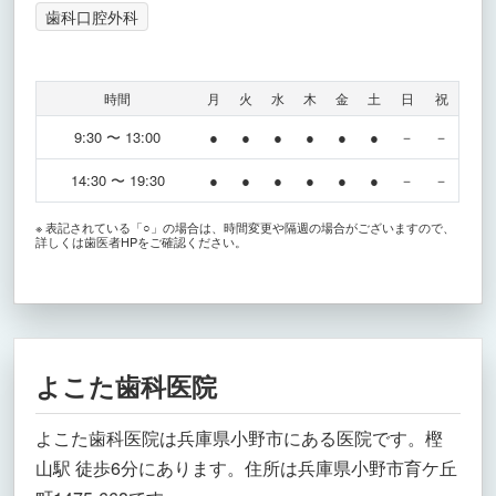
歯科口腔外科
時間
月
火
水
木
金
土
日
祝
9:30 〜 13:00
●
●
●
●
●
●
－
－
14:30 〜 19:30
●
●
●
●
●
●
－
－
※ 表記されている「○」の場合は、時間変更や隔週の場合がございますので、
詳しくは歯医者HPをご確認ください。
よこた歯科医院
よこた歯科医院は兵庫県小野市にある医院です。樫
山駅 徒歩6分にあります。住所は兵庫県小野市育ケ丘