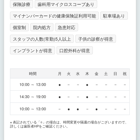
保険診療
歯科用マイクロスコープあり
マイナンバーカードの健康保険証利用可能
駐車場あり
個室制
院内処方
急患対応
スタッフの人数(常勤)5人以上
子供の診察が得意
インプラントが得意
口腔外科が得意
時間
月
火
水
木
金
土
日
祝
10:00 ～ 13:00
●
－
－
●
－
－
－
－
14:30 ～ 19:00
●
－
－
●
－
－
－
－
10:00 ～ 13:00
－
●
●
－
●
－
－
－
※ 表記されている「○」の場合は、時間変更や隔週の場合がございますので、
詳しくは歯医者HPをご確認ください。