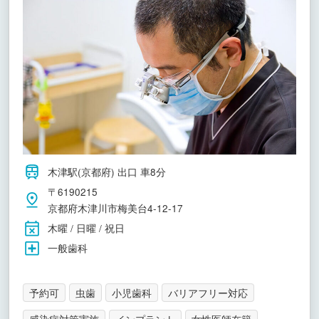
木津駅(京都府) 出口 車8分
〒6190215
京都府木津川市梅美台4-12-17
木曜 / 日曜 / 祝日
一般歯科
予約可
虫歯
小児歯科
バリアフリー対応
感染症対策実施
インプラント
女性医師在籍