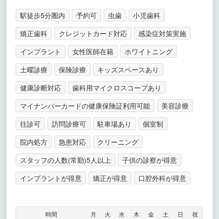
駅徒歩5分圏内
予約可
虫歯
小児歯科
矯正歯科
クレジットカード対応
感染症対策実施
インプラント
女性医師在籍
ホワイトニング
土曜診療
保険診療
キッズスペースあり
健康診断対応
歯科用マイクロスコープあり
マイナンバーカードの健康保険証利用可能
美容診療
往診可
訪問診療可
駐車場あり
個室制
院内処方
急患対応
クリーニング
スタッフの人数(常勤)5人以上
子供の診察が得意
インプラントが得意
矯正が得意
口腔外科が得意
時間
月
火
水
木
金
土
日
祝