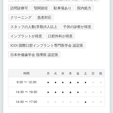
訪問診療可
顎関節症
駐車場あり
院内処方
クリーニング
急患対応
スタッフの人数(常勤)5人以上
子供の診察が得意
インプラントが得意
口腔外科が得意
ICOI 国際口腔インプラント専門医学会 認定医
日本外傷歯学会 指導医 認定医
時間
月
火
水
木
金
土
日
祝
9:30 〜 12:30
●
●
●
▲
●
●
－
－
14:30 〜 19:30
●
●
●
▲
●
－
－
－
14:30 〜 17:00
－
－
－
－
－
●
－
－