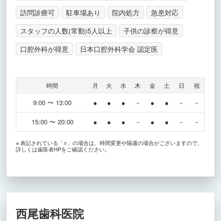
訪問診療可
駐車場あり
院内処方
急患対応
スタッフの人数(常勤)5人以上
子供の診察が得意
口腔外科が得意
日本口腔外科学会 認定医
時間
月
火
水
木
金
土
日
祝
9:00 〜 13:00
●
●
●
－
●
●
－
－
15:00 〜 20:00
●
●
●
－
●
●
－
－
※ 表記されている「○」の場合は、時間変更や隔週の場合がございますので、
詳しくは歯医者HPをご確認ください。
西尾歯科医院