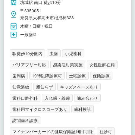
坊城駅 南口 徒歩10分
〒6350051
奈良県大和高田市根成柿323
木曜 / 日曜 / 祝日
一般歯科
駅徒歩10分圏内
虫歯
小児歯科
バリアフリー対応
感染症対策実施
女性医師在籍
歯周病
19時以降診療可
土曜診療
保険診療
知覚過敏
親知らず
キッズスペースあり
歯科口腔外科
入れ歯・義歯
噛み合わせ
歯科用マイクロスコープあり
歯科検診
訪問歯科診療
マイナンバーカードの健康保険証利用可能
往診可