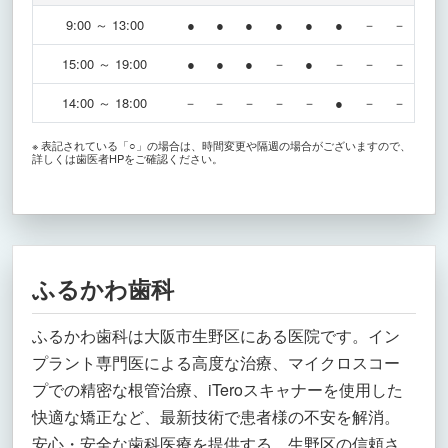
9:00 ～ 13:00
●
●
●
●
●
●
－
－
15:00 ～ 19:00
●
●
●
－
●
－
－
－
14:00 ～ 18:00
－
－
－
－
－
●
－
－
※ 表記されている「○」の場合は、時間変更や隔週の場合がございますので、
詳しくは歯医者HPをご確認ください。
ふるかわ歯科
ふるかわ歯科は大阪市生野区にある医院です。イン
プラント専門医による高度な治療、マイクロスコー
プでの精密な根管治療、iTeroスキャナーを使用した
快適な矯正など、最新技術で患者様の不安を解消。
安心・安全な歯科医療を提供する、生野区の信頼さ