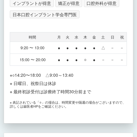
インプラントが得意
矯正が得意
口腔外科が得意
日本口腔インプラント学会専門医
時間
月
火
水
木
金
土
日
祝
9:20 〜 13:00
●
●
●
●
●
△
－
－
15:00 〜 20:00
●
●
●
○
●
－
－
－
※○14:20〜18:00 △9:00～13:40
※ 日曜日、祝祭日は休診
※ 最終初診受付は診療終了時間30分前まで
※ 表記されている「○」の場合は、時間変更や隔週の場合がございますので、
詳しくは歯医者HPをご確認ください。