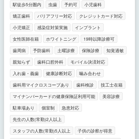
駅徒歩5分圏内
虫歯
予約可
小児歯科
矯正歯科
バリアフリー対応
クレジットカード対応
小児矯正
感染症対策実施
インプラント
女性医師在籍
ホワイトニング
19時以降診療可
歯周病
予防歯科
土曜診療
保険診療
知覚過敏
親知らず
歯科口腔外科
モバイル決済対応
入れ歯・義歯
健康診断対応
噛み合わせ
歯科用マイクロスコープあり
歯科検診
技工士在籍
マイナンバーカードの健康保険証利用可能
美容診療
駐車場あり
個室制
急患対応
先生の人数(常勤)2人以上
スタッフの人数(常勤)5人以上
子供の診察が得意