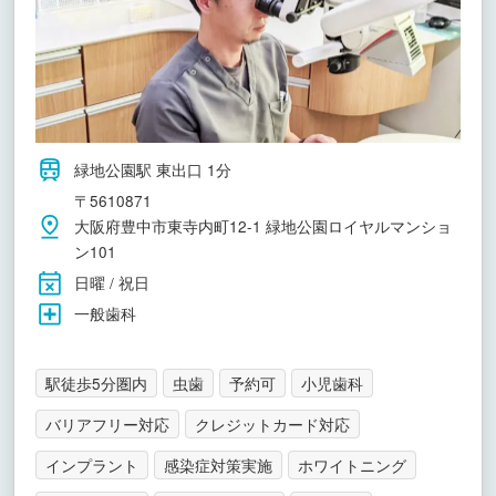
緑地公園駅 東出口 1分
〒5610871
大阪府豊中市東寺内町12-1 緑地公園ロイヤルマンショ
ン101
日曜 / 祝日
一般歯科
駅徒歩5分圏内
虫歯
予約可
小児歯科
バリアフリー対応
クレジットカード対応
インプラント
感染症対策実施
ホワイトニング