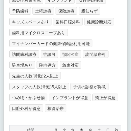
予防歯科
土曜診療
保険診療
親知らず
キッズスペースあり
歯科口腔外科
健康診断対応
歯科用マイクロスコープあり
マイナンバーカードの健康保険証利用可能
訪問歯科診療
往診可
顎関節症
訪問診療可
駐車場あり
院内処方
急患対応
先生の人数(常勤)2人以上
スタッフの人数(常勤)5人以上
子供の診察が得意
つめ物・かぶせ物
インプラントが得意
矯正が得意
口腔外科が得意
根管治療
時間
月
火
水
木
金
土
日
祝