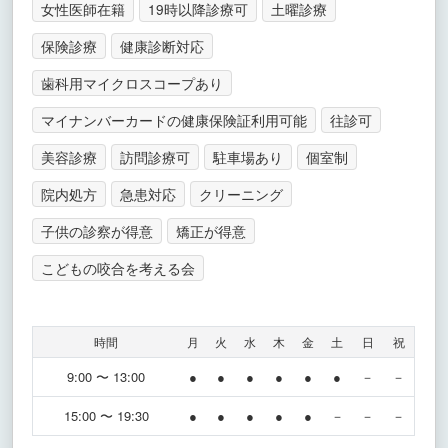
女性医師在籍
19時以降診療可
土曜診療
保険診療
健康診断対応
歯科用マイクロスコープあり
マイナンバーカードの健康保険証利用可能
往診可
美容診療
訪問診療可
駐車場あり
個室制
院内処方
急患対応
クリーニング
子供の診察が得意
矯正が得意
こどもの咬合を考える会
時間
月
火
水
木
金
土
日
祝
9:00 〜 13:00
●
●
●
●
●
●
－
－
15:00 〜 19:30
●
●
●
●
●
－
－
－