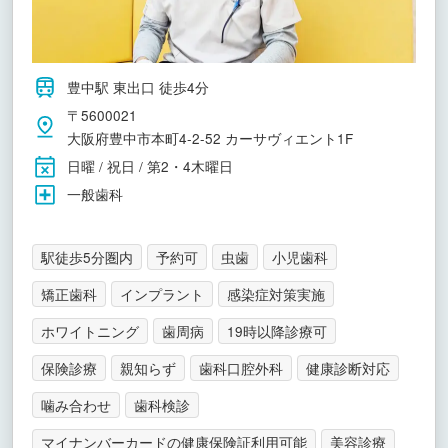
豊中駅 東出口 徒歩4分
〒5600021
大阪府豊中市本町4-2-52 カーサヴィエント1F
日曜 / 祝日 / 第2・4木曜日
一般歯科
駅徒歩5分圏内
予約可
虫歯
小児歯科
矯正歯科
インプラント
感染症対策実施
ホワイトニング
歯周病
19時以降診療可
保険診療
親知らず
歯科口腔外科
健康診断対応
噛み合わせ
歯科検診
マイナンバーカードの健康保険証利用可能
美容診療