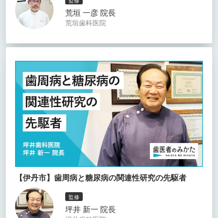
監修
荒垣 一彦 院長
荒垣歯科医院
【伊丹市】歯周病と糖尿病の関連性研究の先駆者
監修
坪井 新一 院長