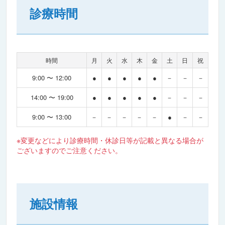
診療時間
時間
月
火
水
木
金
土
日
祝
9:00 〜 12:00
●
●
●
●
●
－
－
－
14:00 〜 19:00
●
●
●
●
●
－
－
－
9:00 〜 13:00
－
－
－
－
－
●
－
－
※変更などにより診療時間・休診日等が記載と異なる場合が
ございますのでご注意ください。
施設情報