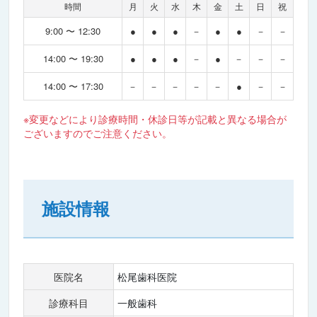
時間
月
火
水
木
金
土
日
祝
9:00 〜 12:30
●
●
●
－
●
●
－
－
14:00 〜 19:30
●
●
●
－
●
－
－
－
14:00 〜 17:30
－
－
－
－
－
●
－
－
※変更などにより診療時間・休診日等が記載と異なる場合が
ございますのでご注意ください。
施設情報
医院名
松尾歯科医院
診療科目
一般歯科