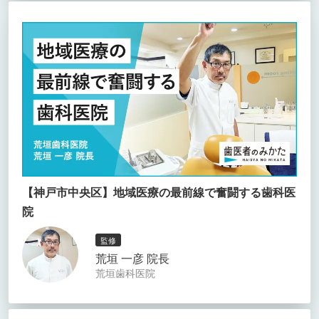
【神戸市中央区】地域医療の最前線で奮闘する歯科医
院
監修
荒垣 一彦 院長
荒垣歯科医院