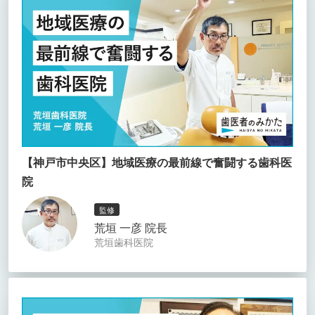
【神戸市中央区】地域医療の最前線で奮闘する歯科医
院
監修
荒垣 一彦 院長
荒垣歯科医院