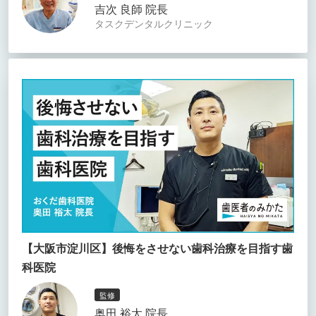
吉次 良師 院長
タスクデンタルクリニック
【大阪市淀川区】後悔をさせない歯科治療を目指す歯
科医院
監修
奥田 裕太 院長