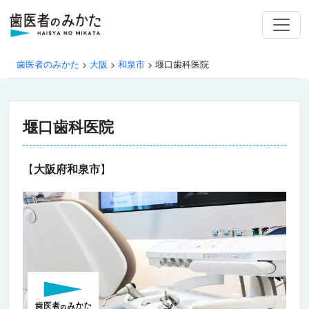
歯医者のみかた
>
大阪
>
和泉市
>
堰口歯科医院
堰口歯科医院
【
大阪府和泉市
】