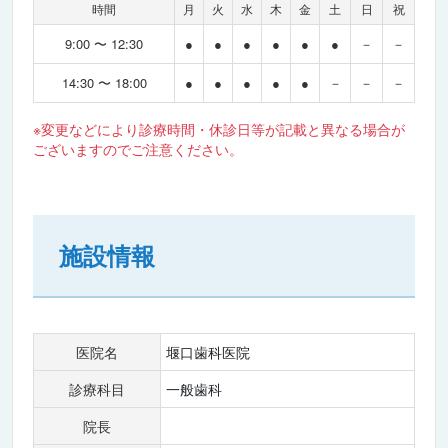
時間
月
火
水
木
金
土
日
祝
9:00 〜 12:30
●
●
●
●
●
●
－
－
14:30 〜 18:00
●
●
●
●
●
－
－
－
※変更などにより診療時間・休診日等が記載と異なる場合が
ございますのでご注意ください。
施設情報
医院名
堰口歯科医院
診療科目
一般歯科
院長