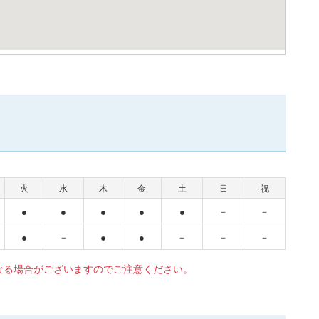
火
水
木
金
土
日
祝
●
●
●
●
●
－
－
●
－
●
●
－
－
－
なる場合がございますのでご注意ください。