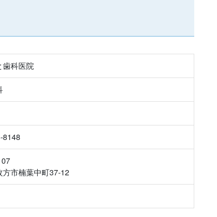
と歯科医院
科
6-8148
107
方市楠葉中町37-12