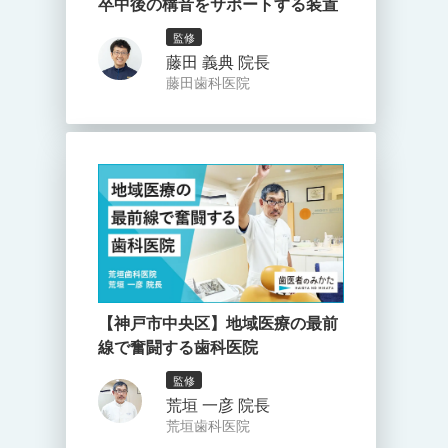
卒中後の構音をサポートする装置
監修
藤田 義典 院長
藤田歯科医院
【神戸市中央区】地域医療の最前
線で奮闘する歯科医院
監修
荒垣 一彦 院長
荒垣歯科医院