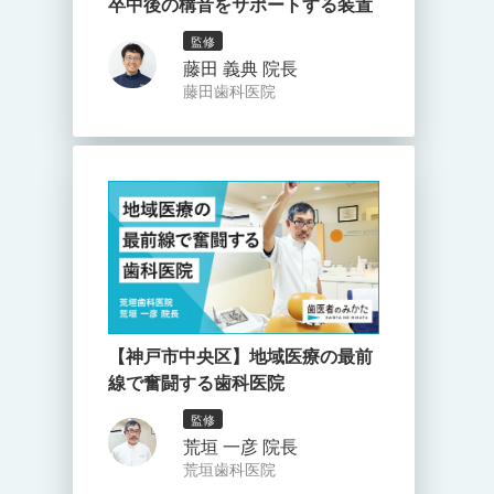
卒中後の構音をサポートする装置
監修
藤田 義典 院長
藤田歯科医院
【神戸市中央区】地域医療の最前
線で奮闘する歯科医院
監修
荒垣 一彦 院長
荒垣歯科医院