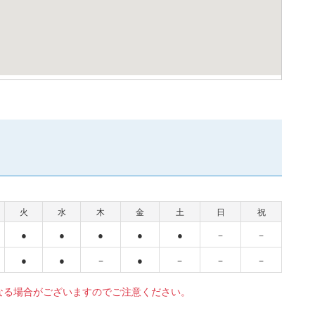
火
水
木
金
土
日
祝
●
●
●
●
●
－
－
●
●
－
●
－
－
－
なる場合がございますのでご注意ください。