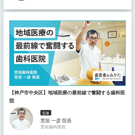
【神戸市中央区】地域医療の最前線で奮闘する歯科医
院
監修
荒垣 一彦 院長
荒垣歯科医院