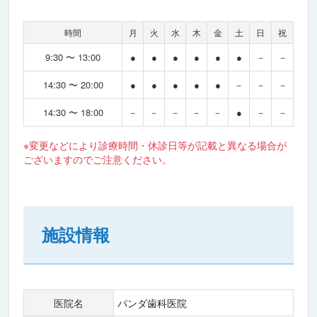
時間
月
火
水
木
金
土
日
祝
9:30 〜 13:00
●
●
●
●
●
●
－
－
14:30 〜 20:00
●
●
●
●
●
－
－
－
14:30 〜 18:00
－
－
－
－
－
●
－
－
※変更などにより診療時間・休診日等が記載と異なる場合が
ございますのでご注意ください。
施設情報
医院名
パンダ歯科医院