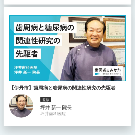
【伊丹市】歯周病と糖尿病の関連性研究の先駆者
監修
坪井 新一 院長
坪井歯科医院