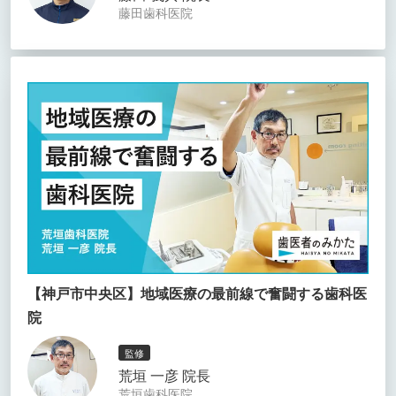
藤田歯科医院
【神戸市中央区】地域医療の最前線で奮闘する歯科医
院
監修
荒垣 一彦 院長
荒垣歯科医院