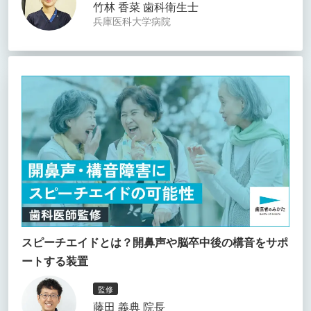
竹林 香菜 歯科衛生士
兵庫医科大学病院
スピーチエイドとは？開鼻声や脳卒中後の構音をサポ
ートする装置
監修
藤田 義典 院長