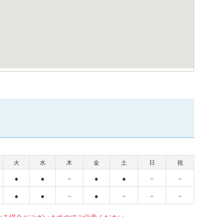
火
水
木
金
土
日
祝
●
●
－
●
●
－
－
●
●
－
●
－
－
－
なる場合がございますのでご注意ください。