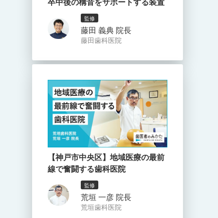
卒中後の構音をサポートする装置
監修
藤田 義典 院長
藤田歯科医院
【神戸市中央区】地域医療の最前
線で奮闘する歯科医院
監修
荒垣 一彦 院長
荒垣歯科医院