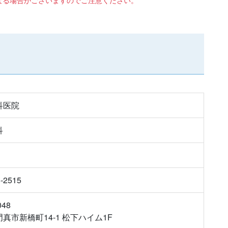
科医院
科
8-2515
048
真市新橋町14-1 松下ハイム1F