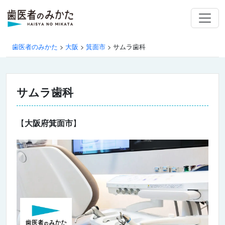
歯医者のみかた
>
大阪
>
箕面市
>
サムラ歯科
サムラ歯科
【
大阪府箕面市
】