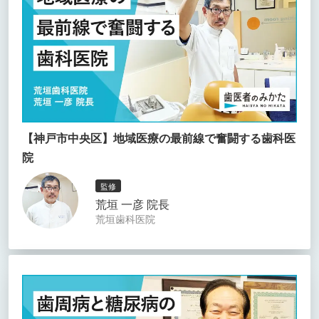
【神戸市中央区】地域医療の最前線で奮闘する歯科医
院
監修
荒垣 一彦 院長
荒垣歯科医院