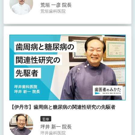
荒垣 一彦 院長
荒垣歯科医院
【伊丹市】歯周病と糖尿病の関連性研究の先駆者
監修
坪井 新一 院長
坪井歯科医院