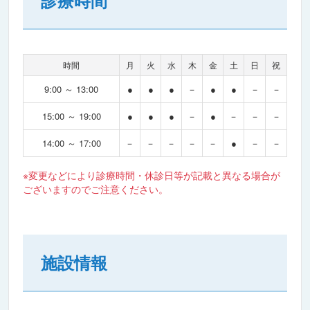
診療時間
時間
月
火
水
木
金
土
日
祝
9:00 ～ 13:00
●
●
●
－
●
●
－
－
15:00 ～ 19:00
●
●
●
－
●
－
－
－
14:00 ～ 17:00
－
－
－
－
－
●
－
－
※変更などにより診療時間・休診日等が記載と異なる場合が
ございますのでご注意ください。
施設情報