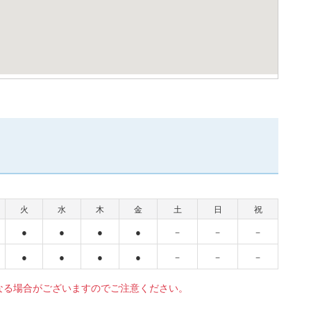
火
水
木
金
土
日
祝
●
●
●
●
－
－
－
●
●
●
●
－
－
－
なる場合がございますのでご注意ください。