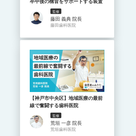
卒中後の構音をサポートする装置
監修
藤田 義典 院長
藤田歯科医院
【神戸市中央区】地域医療の最前
線で奮闘する歯科医院
監修
荒垣 一彦 院長
荒垣歯科医院