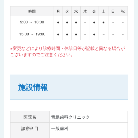
時間
月
火
水
木
金
土
日
祝
9:00 ～ 13:00
●
●
●
－
●
●
－
－
15:00 ～ 19:00
●
●
●
－
●
－
－
－
※変更などにより診療時間・休診日等が記載と異なる場合が
ございますのでご注意ください。
施設情報
医院名
青島歯科クリニック
診療科目
一般歯科