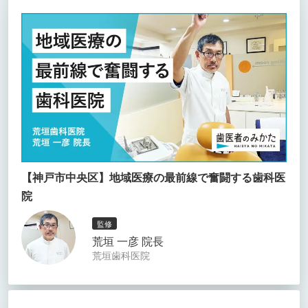
【神戸市中央区】地域医療の最前線で奮闘する歯科医
院
監修
荒垣 一彦 院長
荒垣歯科医院