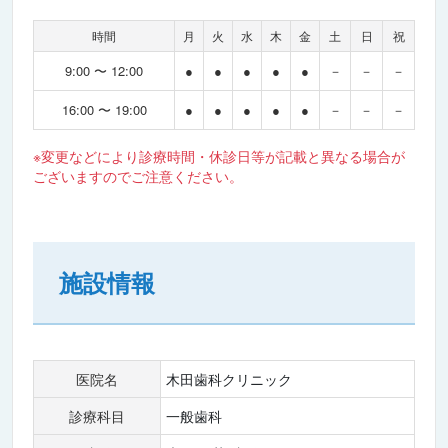
時間
月
火
水
木
金
土
日
祝
9:00 〜 12:00
●
●
●
●
●
－
－
－
16:00 〜 19:00
●
●
●
●
●
－
－
－
※変更などにより診療時間・休診日等が記載と異なる場合が
ございますのでご注意ください。
施設情報
医院名
木田歯科クリニック
診療科目
一般歯科