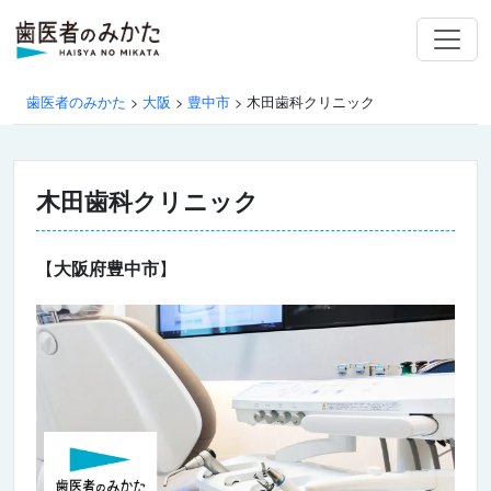
歯医者のみかた
>
大阪
>
豊中市
>
木田歯科クリニック
木田歯科クリニック
【
大阪府豊中市
】