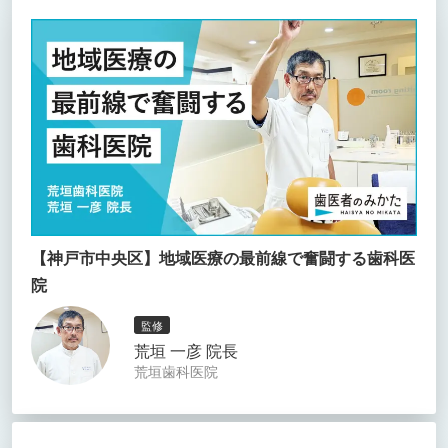
【神戸市中央区】地域医療の最前線で奮闘する歯科医
院
監修
荒垣 一彦 院長
荒垣歯科医院