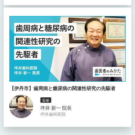
【伊丹市】歯周病と糖尿病の関連性研究の先駆者
監修
坪井 新一 院長
坪井歯科医院