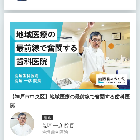
【神戸市中央区】地域医療の最前線で奮闘する歯科医
院
監修
荒垣 一彦 院長
荒垣歯科医院