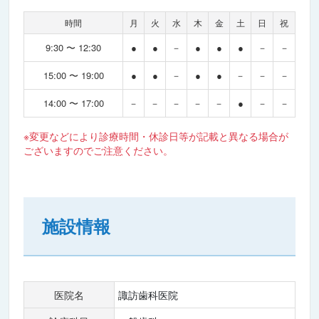
時間
月
火
水
木
金
土
日
祝
9:30 〜 12:30
●
●
－
●
●
●
－
－
15:00 〜 19:00
●
●
－
●
●
－
－
－
14:00 〜 17:00
－
－
－
－
－
●
－
－
※変更などにより診療時間・休診日等が記載と異なる場合が
ございますのでご注意ください。
施設情報
医院名
諏訪歯科医院