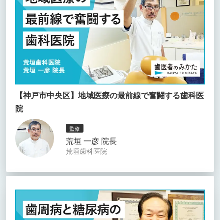
【神戸市中央区】地域医療の最前線で奮闘する歯科医
院
監修
荒垣 一彦 院長
荒垣歯科医院