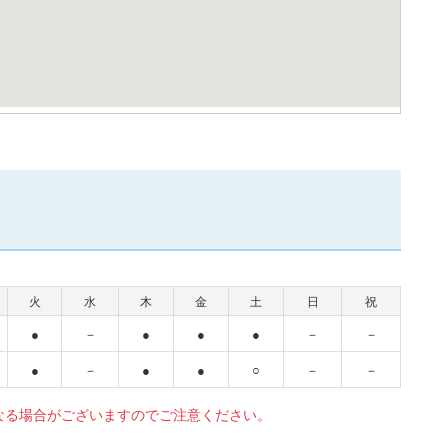
火
水
木
金
土
日
祝
●
－
●
●
●
－
－
●
－
●
●
○
－
－
なる場合がございますのでご注意ください。