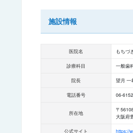
施設情報
医院名
もちづ
診療科目
一般歯
院長
望月 一
電話番号
06-615
〒5610
所在地
大阪府豊
公式サイト
https:/