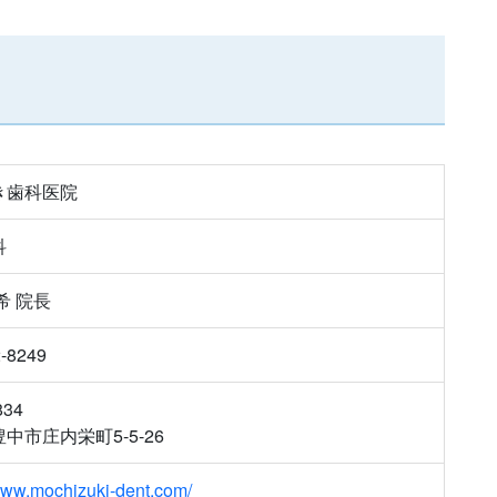
き歯科医院
科
希 院長
2-8249
834
中市庄内栄町5-5-26
/www.mochizuki-dent.com/