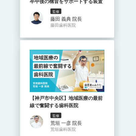
卒中後の構音をサポートする装置
監修
藤田 義典 院長
藤田歯科医院
【神戸市中央区】地域医療の最前
線で奮闘する歯科医院
監修
荒垣 一彦 院長
荒垣歯科医院