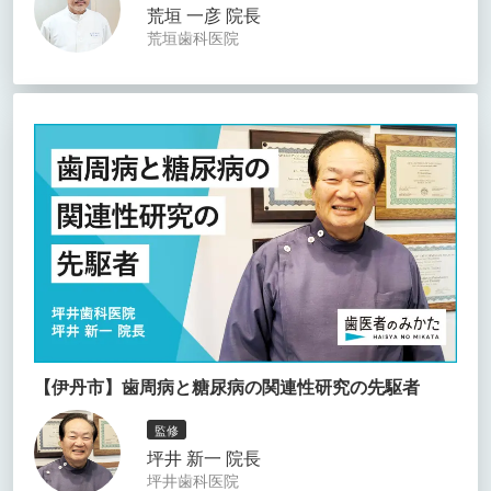
荒垣 一彦 院長
荒垣歯科医院
【伊丹市】歯周病と糖尿病の関連性研究の先駆者
監修
坪井 新一 院長
坪井歯科医院