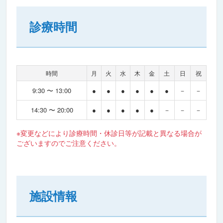
診療時間
時間
月
火
水
木
金
土
日
祝
9:30 〜 13:00
●
●
●
●
●
●
－
－
14:30 〜 20:00
●
●
●
●
●
－
－
－
※変更などにより診療時間・休診日等が記載と異なる場合が
ございますのでご注意ください。
施設情報