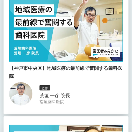
【神戸市中央区】地域医療の最前線で奮闘する歯科医
院
監修
荒垣 一彦 院長
荒垣歯科医院