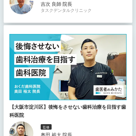
吉次 良師 院長
タスクデンタルクリニック
【大阪市淀川区】後悔をさせない歯科治療を目指す歯
科医院
監修
奥田 裕太 院長