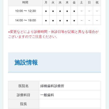
時間
月
火
水
木
金
土
日
祝
10:00 〜 12:30
●
●
●
●
●
－
－
－
14:00 〜 19:00
●
●
●
●
●
－
－
－
※変更などにより診療時間・休診日等が記載と異なる場合が
ございますのでご注意ください。
施設情報
医院名
緑橋歯科診療所
診療科目
一般歯科
院長