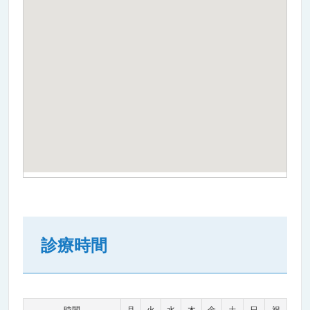
診療時間
時間
月
火
水
木
金
土
日
祝