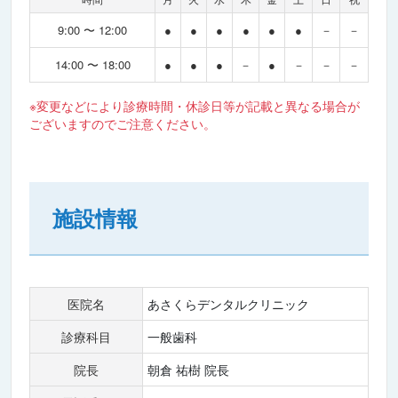
9:00 〜 12:00
●
●
●
●
●
●
－
－
14:00 〜 18:00
●
●
●
－
●
－
－
－
※変更などにより診療時間・休診日等が記載と異なる場合が
ございますのでご注意ください。
施設情報
医院名
あさくらデンタルクリニック
診療科目
一般歯科
院長
朝倉 祐樹 院長