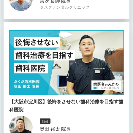
吉次 良師 院長
タスクデンタルクリニック
【大阪市淀川区】後悔をさせない歯科治療を目指す歯
科医院
監修
奥田 裕太 院長