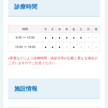
診療時間
時間
月
火
水
木
金
土
日
祝
9:30 〜 13:00
●
●
●
●
●
●
－
－
15:00 〜 19:00
●
●
●
－
●
－
－
－
※変更などにより診療時間・休診日等が記載と異なる場合が
ございますのでご注意ください。
施設情報