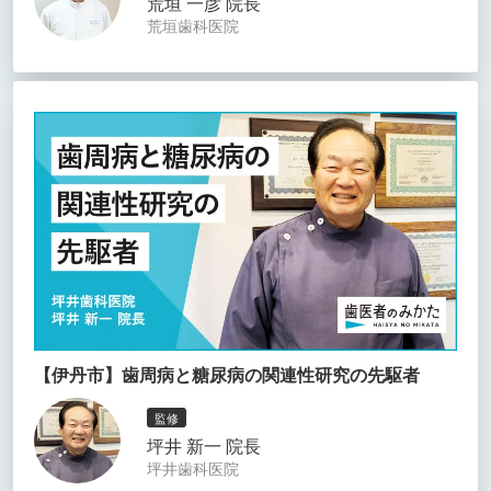
荒垣 一彦 院長
荒垣歯科医院
【伊丹市】歯周病と糖尿病の関連性研究の先駆者
監修
坪井 新一 院長
坪井歯科医院