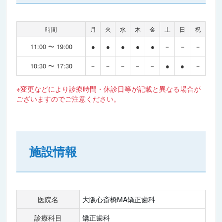
時間
月
火
水
木
金
土
日
祝
11:00 〜 19:00
●
●
●
●
●
－
－
－
10:30 〜 17:30
－
－
－
－
－
●
●
－
※変更などにより診療時間・休診日等が記載と異なる場合が
ございますのでご注意ください。
施設情報
医院名
大阪心斎橋MA矯正歯科
診療科目
矯正歯科