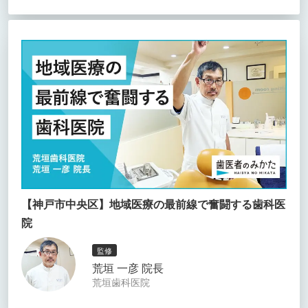
【神戸市中央区】地域医療の最前線で奮闘する歯科医
院
監修
荒垣 一彦 院長
荒垣歯科医院