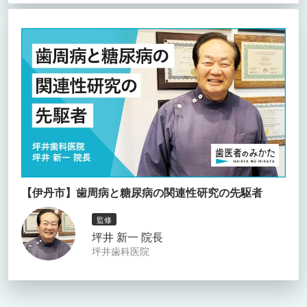
【伊丹市】歯周病と糖尿病の関連性研究の先駆者
監修
坪井 新一 院長
坪井歯科医院