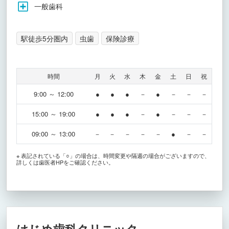
一般歯科
駅徒歩5分圏内
虫歯
保険診療
時間
月
火
水
木
金
土
日
祝
9:00 ～ 12:00
●
●
●
－
●
－
－
－
15:00 ～ 19:00
●
●
●
－
●
－
－
－
09:00 ～ 13:00
－
－
－
－
－
●
－
－
※ 表記されている「○」の場合は、時間変更や隔週の場合がございますので、
詳しくは歯医者HPをご確認ください。
はじめ歯科クリニック