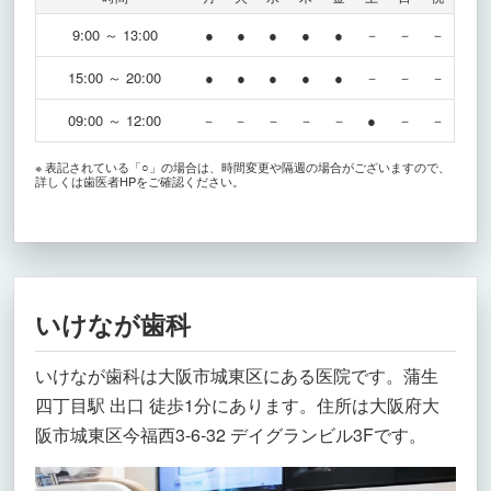
9:00 ～ 13:00
●
●
●
●
●
－
－
－
15:00 ～ 20:00
●
●
●
●
●
－
－
－
09:00 ～ 12:00
－
－
－
－
－
●
－
－
※ 表記されている「○」の場合は、時間変更や隔週の場合がございますので、
詳しくは歯医者HPをご確認ください。
いけなが歯科
いけなが歯科は大阪市城東区にある医院です。蒲生
四丁目駅 出口 徒歩1分にあります。住所は大阪府大
阪市城東区今福西3-6-32 デイグランビル3Fです。