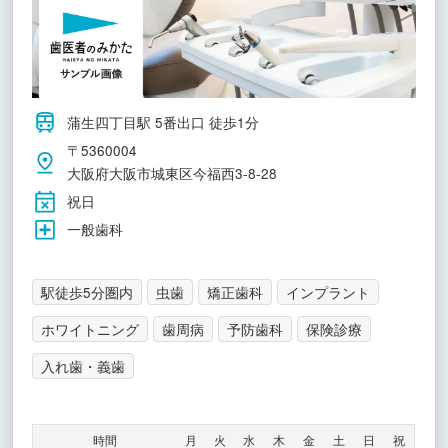
蒲生四丁目駅 5番出口 徒歩1分
〒5360004
大阪府大阪市城東区今福西3-8-28
祝日
一般歯科
駅徒歩5分圏内
虫歯
矯正歯科
インプラント
ホワイトニング
歯周病
予防歯科
保険診療
入れ歯・義歯
時間
月
火
水
木
金
土
日
祝