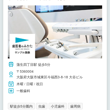
蒲生四丁目駅 徒歩5分
〒5360004
大阪府大阪市城東区今福西3-8-18 大谷ビル
木曜 / 日曜 / 祝日
一般歯科
駅徒歩5分圏内
虫歯
小児歯科
歯周病