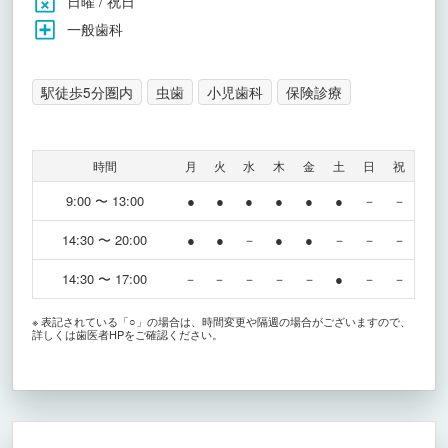
日曜 / 祝日
一般歯科
駅徒歩5分圏内
虫歯
小児歯科
保険診療
時間
月
火
水
木
金
土
日
祝
9:00 〜 13:00
●
●
●
●
●
●
－
－
14:30 〜 20:00
●
●
－
●
●
－
－
－
14:30 〜 17:00
－
－
－
－
－
●
－
－
※ 表記されている「○」の場合は、時間変更や隔週の場合がございますので、
詳しくは歯医者HPをご確認ください。