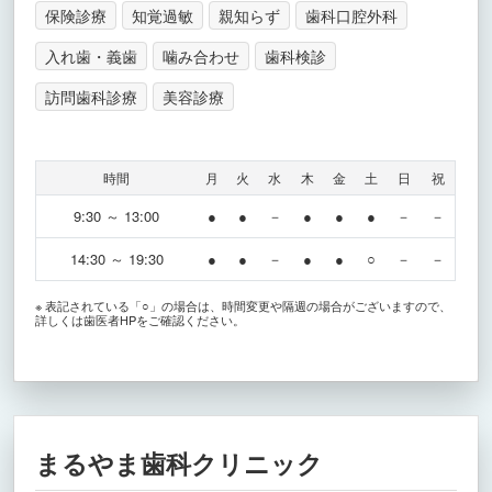
保険診療
知覚過敏
親知らず
歯科口腔外科
入れ歯・義歯
噛み合わせ
歯科検診
訪問歯科診療
美容診療
時間
月
火
水
木
金
土
日
祝
9:30 ～ 13:00
●
●
－
●
●
●
－
－
14:30 ～ 19:30
●
●
－
●
●
○
－
－
※ 表記されている「○」の場合は、時間変更や隔週の場合がございますので、
詳しくは歯医者HPをご確認ください。
まるやま歯科クリニック