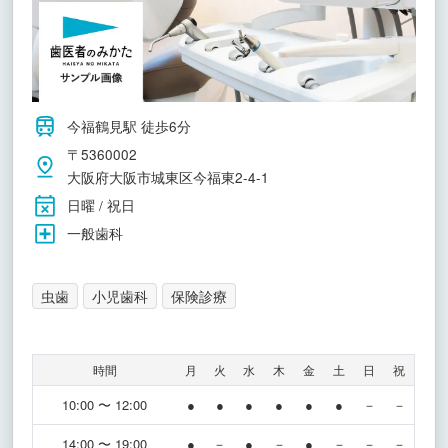
今福鶴見駅 徒歩6分
〒5360002
大阪府大阪市城東区今福東2-4-1
日曜 / 祝日
一般歯科
虫歯
小児歯科
保険診療
時間
月
火
水
木
金
土
日
祝
10:00 〜 12:00
●
●
●
●
●
●
－
－
14:00 〜 19:00
●
－
●
－
●
－
－
－