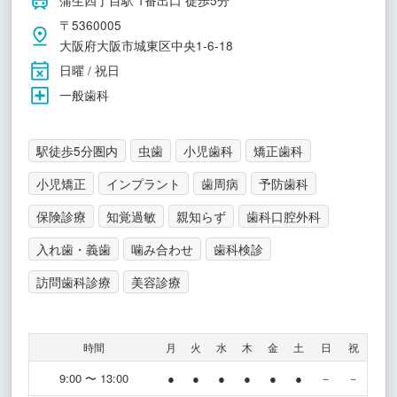
蒲生四丁目駅 1番出口 徒歩5分
〒5360005
大阪府大阪市城東区中央1-6-18
日曜 / 祝日
一般歯科
駅徒歩5分圏内
虫歯
小児歯科
矯正歯科
小児矯正
インプラント
歯周病
予防歯科
保険診療
知覚過敏
親知らず
歯科口腔外科
入れ歯・義歯
噛み合わせ
歯科検診
訪問歯科診療
美容診療
時間
月
火
水
木
金
土
日
祝
9:00 〜 13:00
●
●
●
●
●
●
－
－