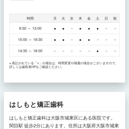
時間
月
火
水
木
金
土
日
祝
9:30 ～ 13:00
●
●
－
●
●
●
－
－
15:00 ～ 19:30
●
●
－
●
●
－
－
－
14:30 ～ 18:00
－
－
－
－
－
●
－
－
※ 表記されている「○」の場合は、時間変更や隔週の場合がございますので、
詳しくは歯医者HPをご確認ください。
はしもと矯正歯科
はしもと矯正歯科は大阪市城東区にある医院です。
関目駅 徒歩2分にあります。住所は大阪府大阪市城東