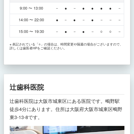
9:00 〜 13:00
－
●
－
●
●
●
●
－
14:00 〜 22:00
●
－
●
－
●
－
－
－
15:00 〜 19:30
－
●
－
●
－
○
○
－
※ 表記されている「○」の場合は、時間変更や隔週の場合がございますので、
詳しくは歯医者HPをご確認ください。
辻歯科医院
辻歯科医院は大阪市城東区にある医院です。鴫野駅
徒歩4分にあります。住所は大阪府大阪市城東区鴫野
東3-13-8です。