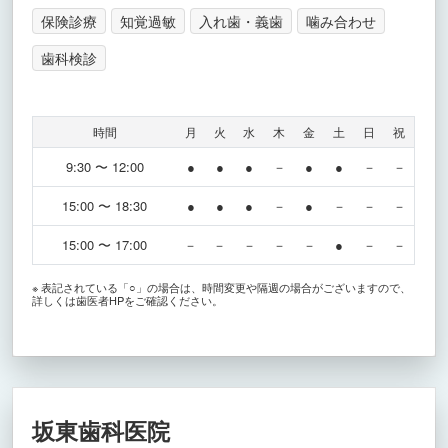
保険診療
知覚過敏
入れ歯・義歯
噛み合わせ
歯科検診
時間
月
火
水
木
金
土
日
祝
9:30 〜 12:00
●
●
●
－
●
●
－
－
15:00 〜 18:30
●
●
●
－
●
－
－
－
15:00 〜 17:00
－
－
－
－
－
●
－
－
※ 表記されている「○」の場合は、時間変更や隔週の場合がございますので、
詳しくは歯医者HPをご確認ください。
坂東歯科医院