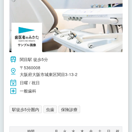
関目駅 徒歩5分
〒5360008
大阪府大阪市城東区関目3-13-2
日曜 / 祝日
一般歯科
駅徒歩5分圏内
虫歯
保険診療
時間
月
火
水
木
金
土
日
祝