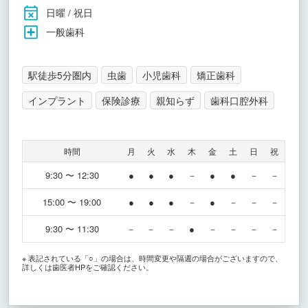
日曜 / 祝日
一般歯科
駅徒歩5分圏内
虫歯
小児歯科
矯正歯科
インプラント
保険診療
親知らず
歯科口腔外科
時間
月
火
水
木
金
土
日
祝
9:30 〜 12:30
●
●
●
－
●
●
－
－
15:00 〜 19:00
●
●
●
－
●
－
－
－
9:30 〜 11:30
－
－
－
●
－
－
－
－
※ 表記されている「○」の場合は、時間変更や隔週の場合がございますので、
詳しくは歯医者HPをご確認ください。