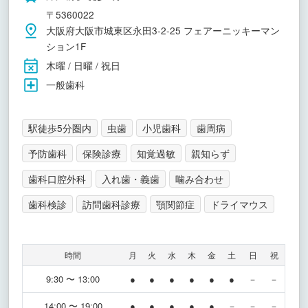
〒5360022
大阪府大阪市城東区永田3-2-25 フェアーニッキーマン
ション1F
木曜 / 日曜 / 祝日
一般歯科
駅徒歩5分圏内
虫歯
小児歯科
歯周病
予防歯科
保険診療
知覚過敏
親知らず
歯科口腔外科
入れ歯・義歯
噛み合わせ
歯科検診
訪問歯科診療
顎関節症
ドライマウス
時間
月
火
水
木
金
土
日
祝
9:30 〜 13:00
●
●
●
●
●
●
－
－
14:00 〜 19:00
●
●
●
●
●
－
－
－