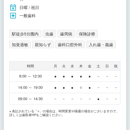
日曜 / 祝日
一般歯科
駅徒歩5分圏内
虫歯
歯周病
保険診療
知覚過敏
親知らず
歯科口腔外科
入れ歯・義歯
時間
月
火
水
木
金
土
日
祝
9:00 ～ 12:30
●
●
●
●
●
－
－
－
14:00 ～ 19:00
●
●
●
○
●
－
－
－
09:00 ～ 14:30
－
－
－
－
－
●
－
－
※ 表記されている「○」の場合は、時間変更や隔週の場合がございますので、
詳しくは歯医者HPをご確認ください。