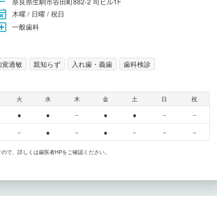
奈良県生駒市谷田町882-2 司ビル1F
木曜 / 日曜 / 祝日
一般歯科
知覚過敏
親知らず
入れ歯・義歯
歯科検診
火
水
木
金
土
日
祝
●
●
－
●
●
－
－
－
●
－
●
－
－
－
すので、詳しくは歯医者HPをご確認ください。