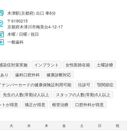
木津駅(京都府) 出口 車8分
〒6190215
京都府木津川市梅美台4-12-17
木曜 / 日曜 / 祝日
一般歯科
感染症対策実施
インプラント
女性医師在籍
土曜診療
スあり
歯科口腔外科
健康診断対応
イナンバーカードの健康保険証利用可能
往診可
顎関節症
先生の人数(常勤)2人以上
スタッフの人数(常勤)5人以上
ントが得意
矯正が得意
根管治療
口腔外科が得意
火
水
木
金
土
日
祝