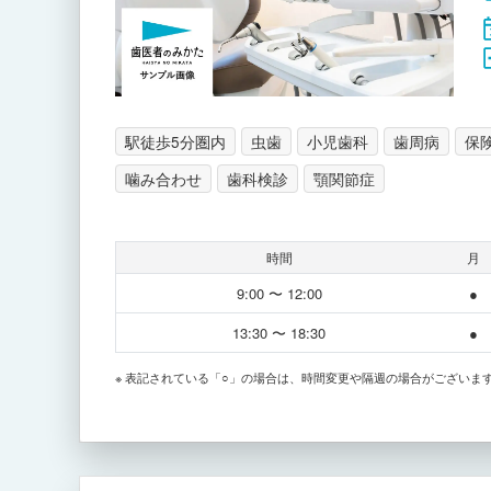
駅徒歩5分圏内
虫歯
小児歯科
歯周病
保
噛み合わせ
歯科検診
顎関節症
時間
月
9:00 〜 12:00
●
13:30 〜 18:30
●
※ 表記されている「○」の場合は、時間変更や隔週の場合がございま