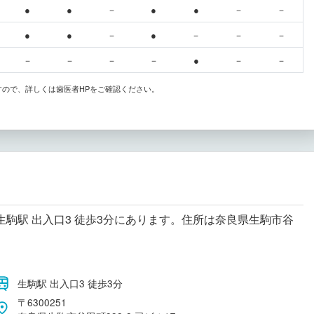
●
●
－
●
●
－
－
●
●
－
●
－
－
－
－
－
－
－
●
－
－
すので、詳しくは歯医者HPをご確認ください。
駒駅 出入口3 徒歩3分にあります。住所は奈良県生駒市谷
生駒駅 出入口3 徒歩3分
〒6300251