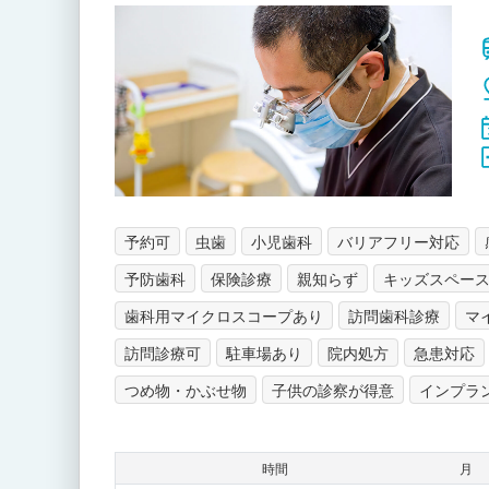
予約可
虫歯
小児歯科
バリアフリー対応
予防歯科
保険診療
親知らず
キッズスペー
歯科用マイクロスコープあり
訪問歯科診療
マ
訪問診療可
駐車場あり
院内処方
急患対応
つめ物・かぶせ物
子供の診察が得意
インプラ
時間
月