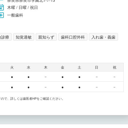
木曜 / 日曜 / 祝日
一般歯科
険診療
知覚過敏
親知らず
歯科口腔外科
入れ歯・義歯
火
水
木
金
土
日
祝
●
●
－
●
●
－
－
●
●
－
●
●
－
－
すので、詳しくは歯医者HPをご確認ください。