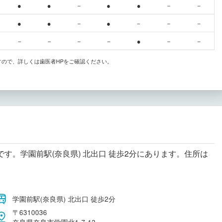
●
●
－
●
●
－
－
●
●
－
●
－
－
－
－
－
－
－
●
－
－
すので、詳しくは歯医者HPをご確認ください。
す。学園前駅(奈良県) 北出口 徒歩2分にあります。住所は
学園前駅(奈良県) 北出口 徒歩2分
〒6310036
奈良県奈良市学園北1-7-13