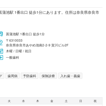
蒲池駅 1番出口 徒歩1分にあります。住所は奈良県奈良市
菖蒲池駅 1番出口 徒歩1分
〒6310033
奈良県奈良市あやめ池南2-2-9 賀川ビル2F
木曜 / 日曜 / 祝日
一般歯科
グ
歯周病
予防歯科
保険診療
入れ歯・義歯
火
水
木
金
土
日
祝